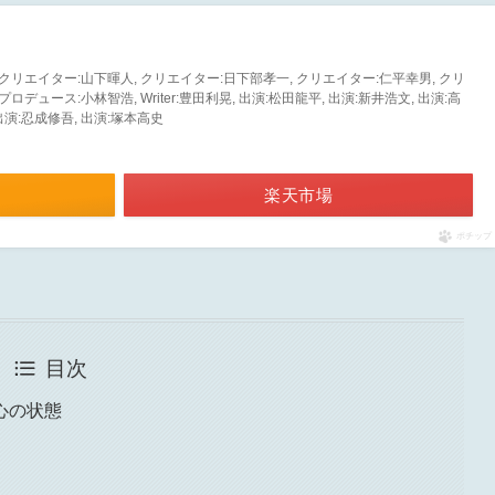
 クリエイター:山下暉人, クリエイター:日下部孝一, クリエイター:仁平幸男, クリ
ロデュース:小林智浩, Writer:豊田利晃, 出演:松田龍平, 出演:新井浩文, 出演:高
 出演:忍成修吾, 出演:塚本高史
楽天市場
ポチップ
目次
心の状態