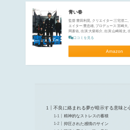
青い春
監督:豊田利晃, クリエイター:三宅澄二,
エイター:豊忠雄, プロデュース:宮崎大, プ
岡蒼佑, 出演:大柴裕介, 出演:山崎裕太,
口コミを見る
Amazon
不良に絡まれる夢が暗示する意味と
精神的なストレスの蓄積
抑圧された感情のサイン