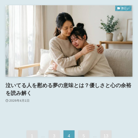
夢占い
泣いてる人を慰める夢の意味とは？優しさと心の余裕
を読み解く
2026年4月1日
1
...
3
4
5
...
13