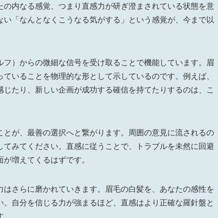
たの内なる感覚、つまり直感力が研ぎ澄まされている状態を意
ない「なんとなくこうなる気がする」という感覚が、今まで以
ルフ）からの微細な信号を受け取ることで機能しています。眉
っていることを物理的な形として示しているのです。例えば、
感じたり、新しい企画が成功する確信を持てたりするのは、こ
ことが、最善の選択へと繋がります。周囲の意見に流されるの
してみてください。直感に従うことで、トラブルを未然に回避
面が増えてくるはずです。
力はさらに磨かれていきます。眉毛の白髪を、あなたの感性を
い。自分を信じる力が強まるほど、直感はより正確な羅針盤と
す。