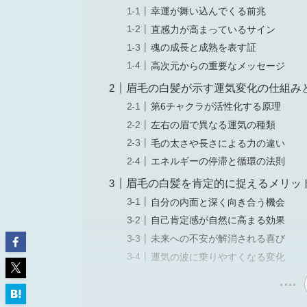
幸運が舞い込んでくる前兆
直感力が高まっているサイン
魂の成長と成熟を表す証
高次元からの重要なメッセージ
眉毛の白髪が示す運気変化の仕組み
第6チャクラが活性化する原理
左右の眉で異なる運気の種類
毛の太さや長さによる力の違い
エネルギーの停滞と循環の法則
眉毛の白髪を肯定的に捉えるメリッ
自分の内面と深く向き合う機会
自己肯定感が自然に高まる効果
未来への不安が解消される喜び
運気の波に乗りやすくなる変化