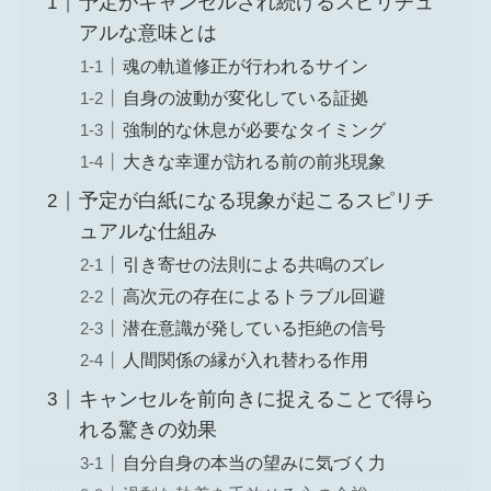
予定がキャンセルされ続けるスピリチュ
アルな意味とは
魂の軌道修正が行われるサイン
自身の波動が変化している証拠
強制的な休息が必要なタイミング
大きな幸運が訪れる前の前兆現象
予定が白紙になる現象が起こるスピリチ
ュアルな仕組み
引き寄せの法則による共鳴のズレ
高次元の存在によるトラブル回避
潜在意識が発している拒絶の信号
人間関係の縁が入れ替わる作用
キャンセルを前向きに捉えることで得ら
れる驚きの効果
自分自身の本当の望みに気づく力